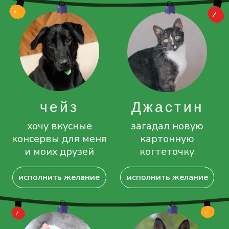
лассе
лайк
мечтаю
хочу получить
о вкусном корме
гипоаллергенный
корм
исполнить желание
исполнить желание
Фотон
миня
прошу у Деда
хочу
Мороза побольше
прорезиненный
вкусной еды
поводок
исполнить желание
исполнить желание