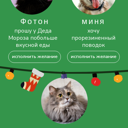
info@rayfund.ru
документы и отчёты
Самые интересные события фонда —
в наших социальных сетях
Фонд помощи бездомным
животным «РЭЙ», ©2024