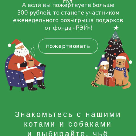
Знакомьтесь с нашими
котами и собаками
и выбирайте, чьё
желание хотелось бы
исполнить
Желток
Маурита
мечтаю об удобной
буду рада любым
шлейке большого
игрушкам
размера
на Новый год