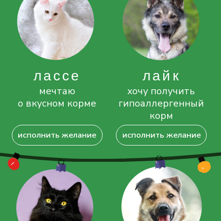
патриция
загадала вкусные паучи
и консервы
исполнить желание
остаёмся на связи!
У вас есть вопрос, вы хотите
помочь или предложить
сотрудничество? Напишите или
позвоните нам!
сайт фонда
+7 (985) 066-7749