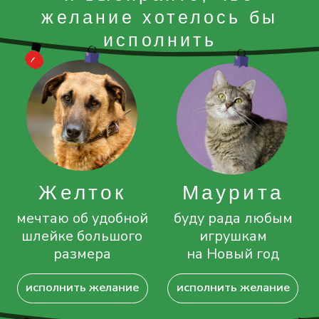
исполнить желание
исполнить желание
чейз
Джастин
хочу вкусные
загадал новую
консервы для меня
картонную
и моих друзей
когтеточку
исполнить желание
исполнить желание